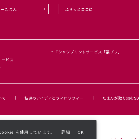
ターたまん
ふらっとココに
Tシャツプリントサービス「福プリ」
サービス
ト
いて
私達のアイデアとフィロソフィー
たまんが取り組むSD
okie を使用しています。
詳細
OK