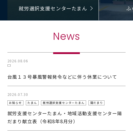
就労選択支援センターたまん
ふ
News
2026.08.06
台風１３号暴風警報発令などに伴う休業について
2026.07.30
お知らせ
たまん
就労選択支援センターたまん
陽だまり
就労支援センターたまん・地域活動支援センター陽
だまり献立表（令和8年8月分）