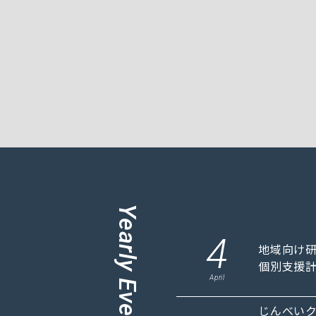
Yearly Events
4
地域向け
個別支援
April
じんべい