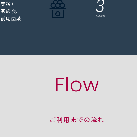
3
達支援）
・家族会、
March
、前期面談
Flow
ご利用までの流れ