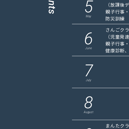
5
（放課後
親子行事
May
防災訓練
さんごク
6
（児童発
親子行事
June
健康診断
7
July
8
August
まんたク