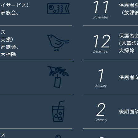
11
デイサービス）
保護者
・家族会、
（放課
November
ラス
12
保護者
達支援）
(児童
・家族会、
大掃除
December
、大掃除
1
保護者
January
2
後期面
February
ラス