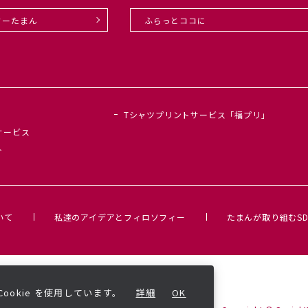
ターたまん
ふらっとココに
Tシャツプリントサービス「福プリ」
サービス
ト
いて
私達のアイデアとフィロソフィー
たまんが取り組むSD
okie を使用しています。
詳細
OK