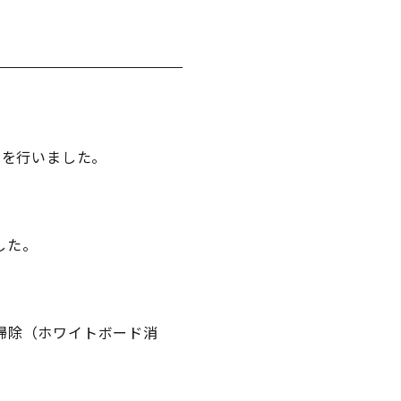
トを行いました。
した。
掃除（ホワイトボード消